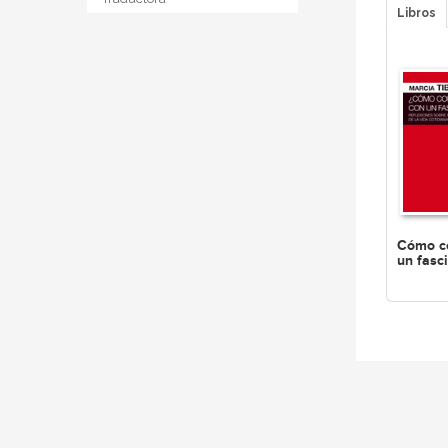
Libros
Cómo c
un fasc