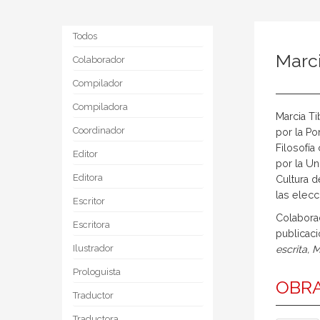
Todos
Marci
Colaborador
Compilador
Compiladora
Marcia Tib
Coordinador
por la Po
Filosofía
Editor
por la Un
Editora
Cultura d
las elecc
Escritor
Colaborad
Escritora
publicac
Ilustrador
escrita,
M
Prologuista
OBRA
Traductor
Traductora