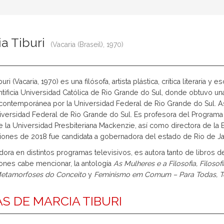
a Tiburi
(Vacaria (Braseil), 1970)
uri (Vacaria, 1970) es una filósofa, artista plástica, crítica literaria y 
ntificia Universidad Católica de Rio Grande do Sul, donde obtuvo u
 contemporánea por la Universidad Federal de Rio Grande do Sul. A
iversidad Federal de Rio Grande do Sul. Es profesora del Programa
e la Universidad Presbiteriana Mackenzie, así como directora de la E
iones de 2018 fue candidata a gobernadora del estado de Rio de Jan
ora en distintos programas televisivos, es autora tanto de libros
iones cabe mencionar, la antología
As Mulheres e a Filosofia,
Filosof
etamorfoses do Conceito
y
Feminismo em Comum – Para Todas, T
S DE MARCIA TIBURI