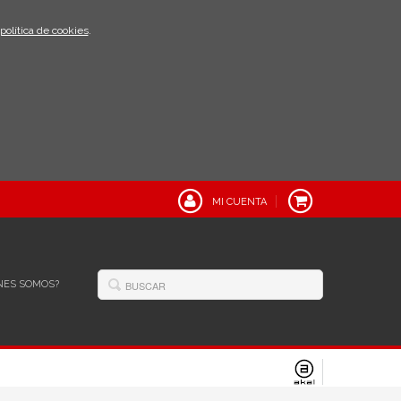
política de cookies
.
MI CUENTA
NES SOMOS?