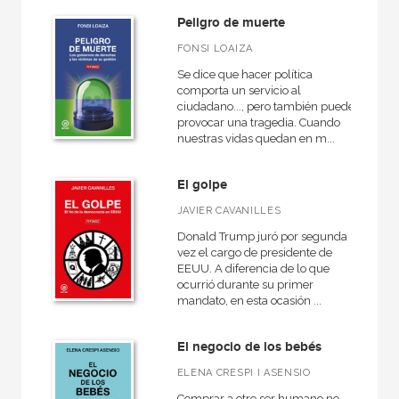
NUESTROS FORMATOS
Peligro de muerte
Cartoné
FONSI LOAIZA
Ebook
Se dice que hacer política
comporta un servicio al
Ebook
ciudadano..., pero también puede
provocar una tragedia. Cuando
Papel
nuestras vidas quedan en m...
Rústica
El golpe
JAVIER CAVANILLES
Donald Trump juró por segunda
CATÁLOGOS PDF
vez el cargo de presidente de
EEUU. A diferencia de lo que
Catálogos PDF
ocurrió durante su primer
mandato, en esta ocasión ...
El negocio de los bebés
ELENA CRESPI I ASENSIO
Comprar a otro ser humano no