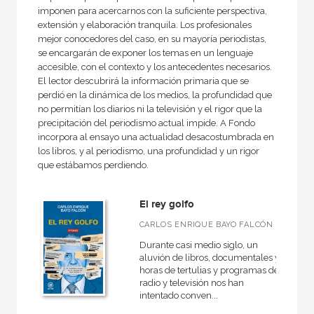
imponen para acercarnos con la suficiente perspectiva,
extensión y elaboración tranquila. Los profesionales
MATERIAS
mejor conocedores del caso, en su mayoría periodistas,
se encargarán de exponer los temas en un lenguaje
+
Actualidad
accesible, con el contexto y los antecedentes necesarios.
El lector descubrirá la información primaria que se
+
Ciencias humanas y sociales
perdió en la dinámica de los medios, la profundidad que
+
no permitían los diarios ni la televisión y el rigor que la
Ciencias naturales y técnicas
precipitación del periodismo actual impide. A Fondo
+
Ficción
incorpora al ensayo una actualidad desacostumbrada en
los libros, y al periodismo, una profundidad y un rigor
+
Infantil y juvenil
que estábamos perdiendo.
+
No - Ficción
El rey golfo
+
Ocio
CARLOS ENRIQUE BAYO FALCÓN
+
Salud
Durante casi medio siglo, un
+
Texto escolar
aluvión de libros, documentales y
horas de tertulias y programas de
radio y televisión nos han
intentado conven...