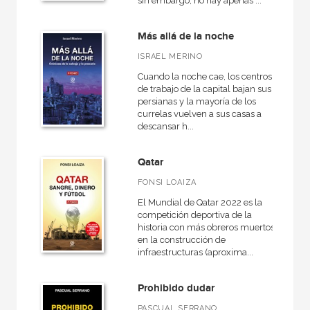
sin embargo, no hay apenas ...
Más allá de la noche
ISRAEL MERINO
Cuando la noche cae, los centros
de trabajo de la capital bajan sus
persianas y la mayoría de los
currelas vuelven a sus casas a
descansar h...
Qatar
FONSI LOAIZA
El Mundial de Qatar 2022 es la
competición deportiva de la
historia con más obreros muertos
en la construcción de
infraestructuras (aproxima...
Prohibido dudar
PASCUAL SERRANO