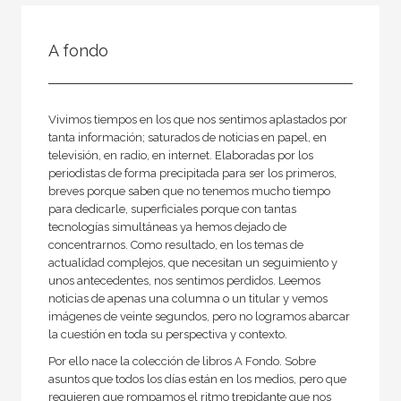
NUESTRAS COLECCIONES
A fondo
50 Aniversario
A fondo
Ágora / Teoría
Vivimos tiempos en los que nos sentimos aplastados por
tanta información; saturados de noticias en papel, en
Akadémica
televisión, en radio, en internet. Elaboradas por los
periodistas de forma precipitada para ser los primeros,
Akal Infantil
breves porque saben que no tenemos mucho tiempo
Anverso
para dedicarle, superficiales porque con tantas
tecnologías simultáneas ya hemos dejado de
Arealonga - Letras galegas
concentrarnos. Como resultado, en los temas de
actualidad complejos, que necesitan un seguimiento y
Arqueología
unos antecedentes, nos sentimos perdidos. Leemos
Arquitectura
noticias de apenas una columna o un titular y vemos
imágenes de veinte segundos, pero no logramos abarcar
Arquitectura (textos de arquitectura)
la cuestión en toda su perspectiva y contexto.
Por ello nace la colección de libros A Fondo. Sobre
VER TODAS... (148)
asuntos que todos los días están en los medios, pero que
requieren que rompamos el ritmo trepidante que nos