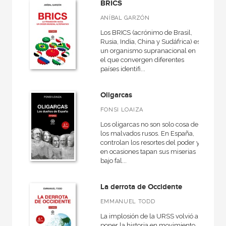
BRICS
ANÍBAL GARZÓN
Los BRICS (acrónimo de Brasil,
Rusia, India, China y Sudáfrica) es
un organismo supranacional en
el que convergen diferentes
países identifi...
Oligarcas
FONSI LOAIZA
Los oligarcas no son solo cosa de
los malvados rusos. En España,
controlan los resortes del poder y
en ocasiones tapan sus miserias
bajo fal...
La derrota de Occidente
EMMANUEL TODD
La implosión de la URSS volvió a
poner la historia en movimiento.