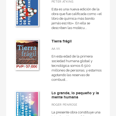
PETER ATKINS
NUESTROS FORMATOS
Esta es una nueva edición de la
Cartoné
obra que fue calificada como «el
libro de química más bonito
Ebook
jamás escrito». En ella se
describen las molécu...
Ebook
Papel
Tierra frágil
Rústica
AA.VV.
En esta edad de la primera
sociedad humana global y
tecnológica somos 6.500
millones de personas, y estamos
CATÁLOGOS PDF
agotando las reservas de
combust...
Catálogos PDF
Lo grande, lo pequeño y la
mente humana
ROGER PENROSE
La presente obra constituye una