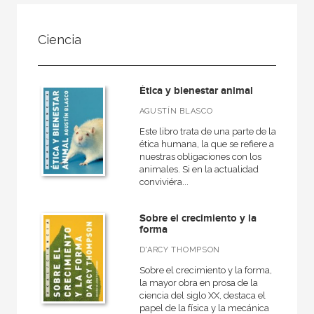
NUESTRAS COLECCIONES
Ciencia
50 Aniversario
A fondo
Ética y bienestar animal
Ágora / Teoría
AGUSTÍN BLASCO
Akadémica
Este libro trata de una parte de la
Akal Infantil
ética humana, la que se refiere a
nuestras obligaciones con los
Anverso
animales. Si en la actualidad
conviviéra...
Arealonga - Letras galegas
Arqueología
Sobre el crecimiento y la
forma
Arquitectura
D'ARCY THOMPSON
Arquitectura (textos de arquitectura)
Sobre el crecimiento y la forma,
la mayor obra en prosa de la
VER TODAS... (148)
ciencia del siglo XX, destaca el
papel de la física y la mecánica