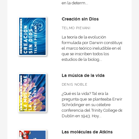
en la determ...
MATERIAS
Creación sin Dios
+
TELMO PIEVANI
Actualidad
La teoría de la evolución
+
Ciencias humanas y sociales
formulada por Darwin constituye
el marco teórico ineludible en el
+
Ciencias naturales y técnicas
que se inscriben todos los
estudios de la biolog...
+
Ficción
+
Infantil y juvenil
La música de la vida
+
No - Ficción
DENIS NOBLE
+
Ocio
¿Qué es la vida? Tal era la
pregunta que se planteaba Erwin
+
Salud
Schrödinger en su célebre
conferencia del Trinity College de
+
Texto escolar
Dublín en 1943. Hoy...
Las moléculas de Atkins