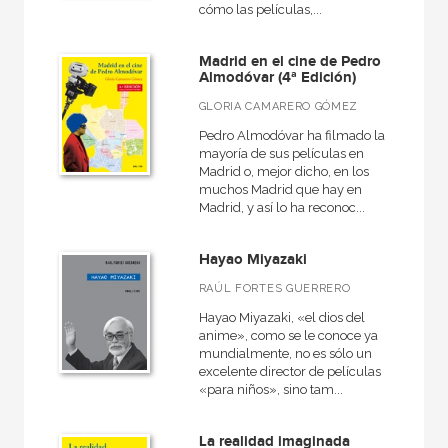
cómo las películas,...
MATERIAS
Madrid en el cine de Pedro
Almodóvar (4ª Edición)
+
Actualidad
GLORIA CAMARERO GÓMEZ
+
Ciencias humanas y sociales
Pedro Almodóvar ha filmado la
mayoría de sus películas en
+
Ciencias naturales y técnicas
Madrid o, mejor dicho, en los
muchos Madrid que hay en
+
Ficción
Madrid, y así lo ha reconoc...
+
Infantil y juvenil
Hayao Miyazaki
+
No - Ficción
RAÚL FORTES GUERRERO
+
Ocio
Hayao Miyazaki, «el dios del
+
Salud
anime», como se le conoce ya
mundialmente, no es sólo un
+
Texto escolar
excelente director de películas
«para niños», sino tam...
La realidad imaginada