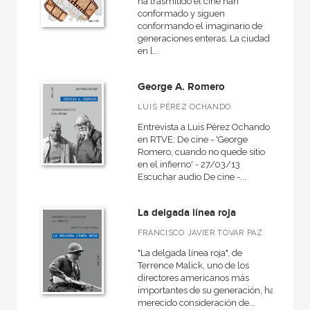
ha trasmitido el cine han
conformado y siguen
conformando el imaginario de
generaciones enteras. La ciudad
en l...
George A. Romero
LUIS PÉREZ OCHANDO
Entrevista a Luis Pérez Ochando
en RTVE: De cine - 'George
Romero, cuando no quede sitio
en el infierno' - 27/03/13
Escuchar audio De cine -...
La delgada línea roja
FRANCISCO JAVIER TOVAR PAZ
"La delgada línea roja", de
Terrence Malick, uno de los
directores americanos más
importantes de su generación, ha
merecido consideración de...