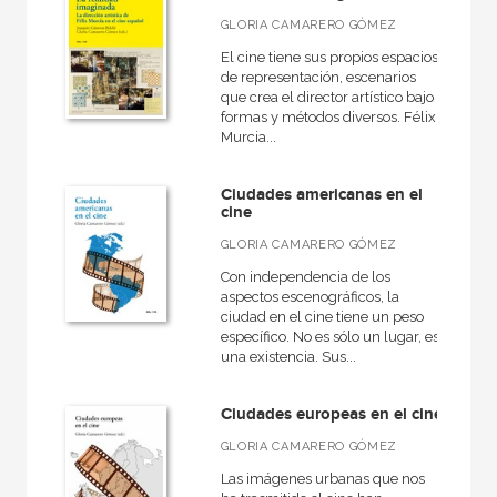
NUESTROS FORMATOS
GLORIA CAMARERO GÓMEZ
Cartoné
El cine tiene sus propios espacios
de representación, escenarios
Ebook
que crea el director artístico bajo
formas y métodos diversos. Félix
Ebook
Murcia...
Papel
Ciudades americanas en el
Rústica
cine
GLORIA CAMARERO GÓMEZ
Con independencia de los
aspectos escenográficos, la
CATÁLOGOS PDF
ciudad en el cine tiene un peso
específico. No es sólo un lugar, es
Catálogos PDF
una existencia. Sus...
Ciudades europeas en el cine
GLORIA CAMARERO GÓMEZ
Las imágenes urbanas que nos