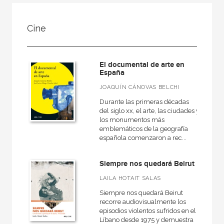
NUESTRAS COLECCIONES
Cine
50 Aniversario
A fondo
El documental de arte en
Ágora / Teoría
España
Akadémica
JOAQUÍN CÁNOVAS BELCHI
Akal Infantil
Durante las primeras décadas
del siglo xx, el arte, las ciudades y
Anverso
los monumentos más
emblemáticos de la geografía
Arealonga - Letras galegas
española comenzaron a rec...
Arqueología
Siempre nos quedará Beirut
Arquitectura
LAILA HOTAIT SALAS
Arquitectura (textos de arquitectura)
Siempre nos quedará Beirut
recorre audiovisualmente los
VER TODAS... (148)
episodios violentos sufridos en el
Líbano desde 1975 y demuestra