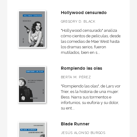
Hollywood censurado
GREGORY D. BLACK
"Hollywood censurado" analiza
cómo cientos de películas, desde
las comedias de Mae West hasta
los dramas serios, fueron
mutilados, bien en s...
Rompiendo las olas
BERTA M. PÉREZ
"Rompiendo las olas", de Lars von
Trier, es la historia de una mujer:
Bess. Narra sus tormentos e
infortunios, su euforia y su dolor,
su ent...
Blade Runner
JESÚS ALONSO BURGOS