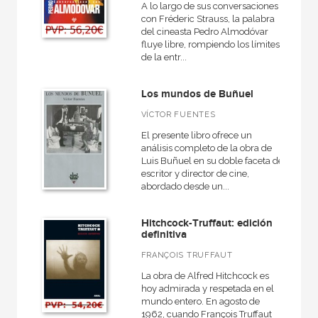
A lo largo de sus conversaciones
con Fréderic Strauss, la palabra
del cineasta Pedro Almodóvar
fluye libre, rompiendo los límites
de la entr...
Los mundos de Buñuel
VÍCTOR FUENTES
El presente libro ofrece un
análisis completo de la obra de
Luis Buñuel en su doble faceta de
escritor y director de cine,
abordado desde un...
Hitchcock-Truffaut: edición
definitiva
FRANÇOIS TRUFFAUT
La obra de Alfred Hitchcock es
hoy admirada y respetada en el
mundo entero. En agosto de
1962, cuando François Truffaut