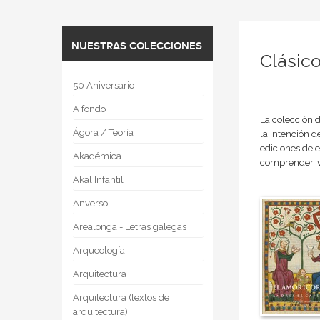
NUESTRAS COLECCIONES
Clásico
50 Aniversario
A fondo
La colección 
Ágora / Teoría
la intención d
ediciones de e
Akadémica
comprender, va
Akal Infantil
Anverso
Arealonga - Letras galegas
Arqueología
Arquitectura
Arquitectura (textos de
arquitectura)