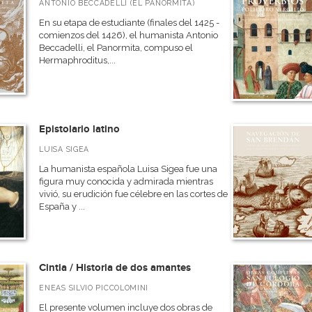
ANTONIO BECCADELLI (EL PANORMITA)
En su etapa de estudiante (finales del 1425 -
comienzos del 1426), el humanista Antonio
Beccadelli, el Panormita, compuso el
Hermaphroditus,...
Epistolario latino
LUISA SIGEA
La humanista española Luisa Sigea fue una
figura muy conocida y admirada mientras
vivió, su erudición fue célebre en las cortes de
España y ...
Cintia / Historia de dos amantes
ENEAS SILVIO PICCOLOMINI
El presente volumen incluye dos obras de