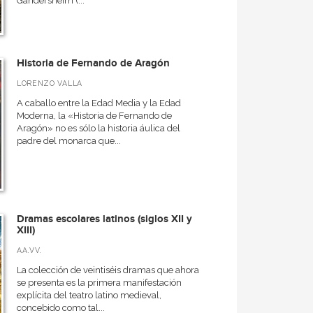
Gandersheim (...
Historia de Fernando de Aragón
LORENZO VALLA
A caballo entre la Edad Media y la Edad
Moderna, la «Historia de Fernando de
Aragón» no es sólo la historia áulica del
padre del monarca que...
Dramas escolares latinos (siglos XII y
XIII)
AA.VV.
La colección de veintiséis dramas que ahora
se presenta es la primera manifestación
explícita del teatro latino medieval,
concebido como tal...