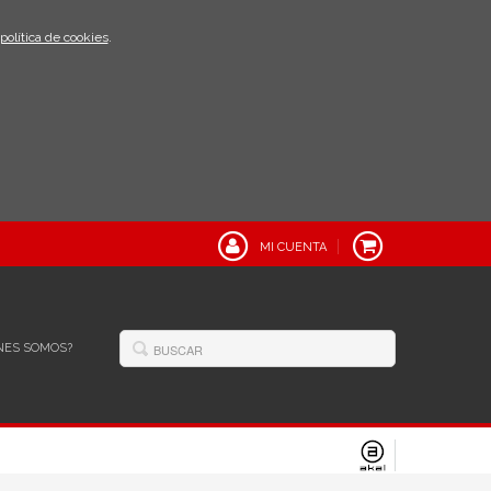
política de cookies
.
MI CUENTA
NES SOMOS?