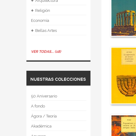
+
Arquitectura
+
Religión
Economía
+
Bellas Artes
VER TODAS... (18)
NUESTRAS COLECCIONES
50 Aniversario
A fondo
Ágora / Teoría
Akadémica