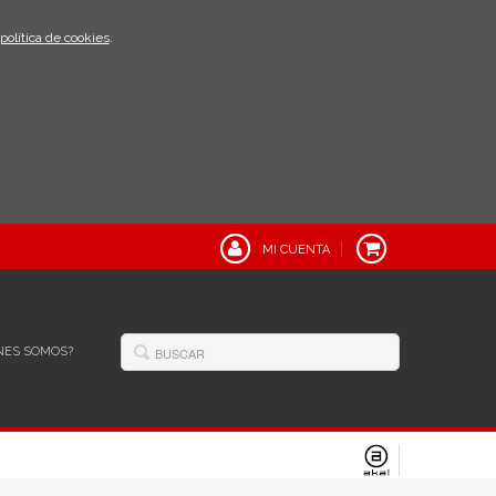
política de cookies
.
MI CUENTA
NES SOMOS?