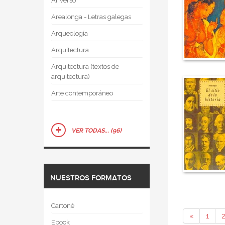
Anverso
Arealonga - Letras galegas
Arqueología
Arquitectura
Arquitectura (textos de
arquitectura)
Arte contemporáneo
VER TODAS... (96)
NUESTROS FORMATOS
Cartoné
«
1
Ebook