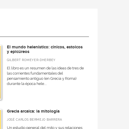
El mundo helenístico: cínicos, estoicos
y epicúreos
GILBERT ROMEYER-DHERBEY
El libro es un resumen de las ideas de tres de
las corrientes fundamentales del
pensamiento antiguo (en Grecia y Roma)
durante la época hele...
Grecia arcaica: la mitología
JOSÉ CARLOS BERMEJO BARRERA
Un estudio general del mito y sus relaciones