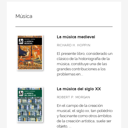
NUESTRAS COLECCIONES
Música
50 Aniversario
A fondo
La música medieval
Ágora / Teoría
RICHARD H. HOPPIN
Akadémica
El presente libro, considerado un
Akal Infantil
clásico de la historiografía de la
música, constituye una de las
Anverso
grandes contribuciones a los
problemas en...
Arealonga - Letras galegas
Arqueología
La música del siglo XX
Arquitectura
ROBERT P. MORGAN
Arquitectura (textos de arquitectura)
En el campo de la creación
musical, el siglo xx, tan poliédrico
y fascinante como otros ámbitos
VER TODAS... (148)
de la creación artística, suele ser
objeto, ...