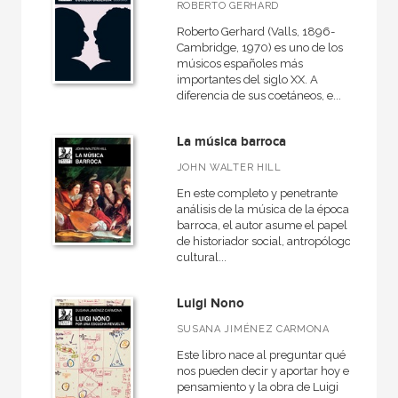
ROBERTO GERHARD
NUESTROS FORMATOS
Roberto Gerhard (Valls, 1896-
Cartoné
Cambridge, 1970) es uno de los
músicos españoles más
Ebook
importantes del siglo XX. A
diferencia de sus coetáneos, e...
Ebook
Papel
La música barroca
Rústica
JOHN WALTER HILL
En este completo y penetrante
análisis de la música de la época
barroca, el autor asume el papel
de historiador social, antropólogo
CATÁLOGOS PDF
cultural...
Catálogos PDF
Luigi Nono
SUSANA JIMÉNEZ CARMONA
Este libro nace al preguntar qué
nos pueden decir y aportar hoy el
pensamiento y la obra de Luigi