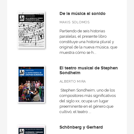
De la música al sonido
MATERIAS
MAKIS SOLOMOS
+
Actualidad
Partiendo de seis historias
paralelas, el presente libro
+
Ciencias humanas y sociales
constituye una historia plural y
original de la nueva música, que
+
Ciencias naturales y técnicas
muestra cómo se h...
+
Ficción
El teatro musical de Stephen
+
Infantil y juvenil
Sondheim
+
No - Ficción
ALBERTO MIRA
+
Ocio
Stephen Sondheim, uno de los
compositores más significativos
+
Salud
del siglo xx, ocupa un lugar
preeminente en el género que
+
Texto escolar
cul­tivó, el teatro ...
Schönberg y Gerhard