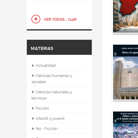
VER TODAS... (148)
MATERIAS
+
Actualidad
+
Ciencias humanas y
sociales
+
Ciencias naturales y
técnicas
+
Ficción
+
Infantil y juvenil
+
No - Ficción