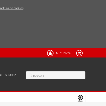
política de cookies
.
MI CUENTA
NES SOMOS?