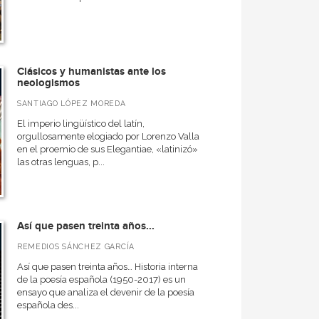
Clásicos y humanistas ante los
neologismos
SANTIAGO LÓPEZ MOREDA
El imperio lingüístico del latín,
orgullosamente elogiado por Lorenzo Valla
en el proemio de sus Elegantiae, «latinizó»
las otras lenguas, p...
Así que pasen treinta años...
REMEDIOS SÁNCHEZ GARCÍA
Así que pasen treinta años… Historia interna
de la poesía española (1950-2017) es un
ensayo que analiza el devenir de la poesía
española des...