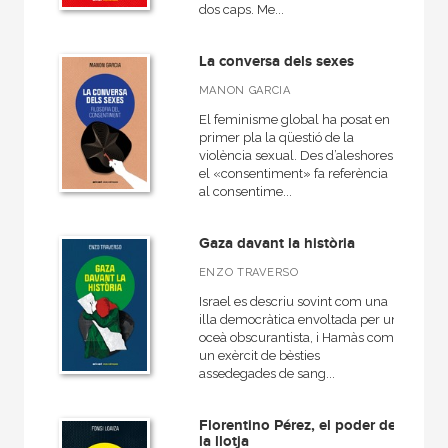
dos caps. Me...
MATERIAS
La conversa dels sexes
+
MANON GARCIA
Actualidad
El feminisme global ha posat en
+
Ciencias humanas y sociales
primer pla la qüestió de la
violència sexual. Des d’aleshores,
+
Ciencias naturales y técnicas
el «consentiment» fa referència
al consentime...
+
Ficción
+
Infantil y juvenil
Gaza davant la història
+
No - Ficción
ENZO TRAVERSO
+
Ocio
Israel es descriu sovint com una
illa democràtica envoltada per un
+
Salud
oceà obscurantista, i Hamàs com
un exèrcit de bèsties
+
Texto escolar
assedegades de sang...
Florentino Pérez, el poder de
la llotja