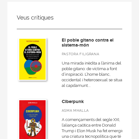
NUESTRAS COLECCIONES
Veus crítiques
50 Aniversario
A fondo
El poble gitano contra el
Ágora / Teoría
sistema-món
Akadémica
PASTORA FILIGRANA
Akal Infantil
Una mirada inèdita a l’ànima del
poble gitano: de víctima a font
Anverso
d’inspiració. L’home blanc,
occidental i heterosexual se situa
Arealonga - Letras galegas
al capdamunt...
Arqueología
Ciberpunk
Arquitectura
ASMA MHALLA
Arquitectura (textos de arquitectura)
A començaments del segle XXI,
l’aliança caòtica entre Donald
VER TODAS... (148)
Trump i Elon Musk ha fet emergir
una criatura tecnopolítica que té