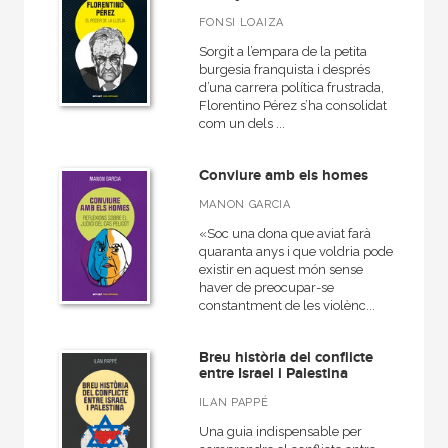
NUESTROS FORMATOS
FONSI LOAIZA
Cartoné
Sorgit a l’empara de la petita
burgesia franquista i després
Ebook
d’una carrera política frustrada,
Florentino Pérez s’ha consolidat
Ebook
com un dels ...
Papel
Conviure amb els homes
Rústica
MANON GARCIA
«Soc una dona que aviat farà
quaranta anys i que voldria poder
existir en aquest món sense
CATÁLOGOS PDF
haver de preocupar-se
constantment de les violènc...
Catálogos PDF
Breu història del conflicte
entre Israel i Palestina
ILAN PAPPÉ
Una guia indispensable per