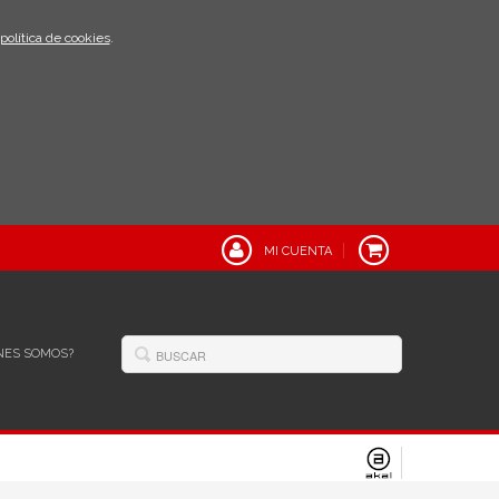
política de cookies
.
MI CUENTA
NES SOMOS?