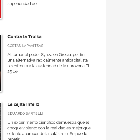
superioridad de l...
Contra la Troika
COSTAS LAPAVITSAS
Al tomar el poder Syriza en Grecia, por fin
una alternativa radicalmente anticapitalista
se enfrenta a la austeridad de la eurozona El
25 de...
La cajita infeliz
EDUARDO SARTELLI
Un experimento científico demuestra que el
choque violento con la realidad es mejor que
el lento aparecer de la catástrofe. Se puede
repetir...