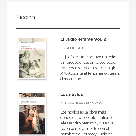
FILTRADO POR:
Ficción
Ficción
El Judío errante Vol. 2
MATERIAS
EUGÈNE SUE
El judío errante obtuvo un éxito
Literatura anglosajona
sin precedentes en la sociedad
francesa de mediados del siglo
Literatura eslava
XIX. Adscrita al fenómeno literario
denominad...
Literatura alemana
Literatura española e hispanoamericana
Los novios
Clásicos griegos y latinos
ALESSANDRO MANZONI
Literatura francesa
Los novios es la obra más
conocida del escritor italiano
Clásicos de la Literatura
Alessandro Manzoni, quien la
publicó inicialmente con el
Novela Negra
nombre de Fermo y Lucia en...