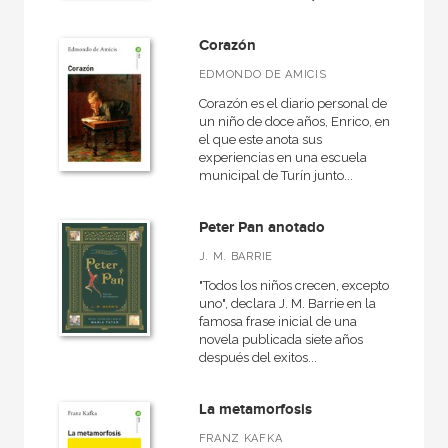
Novela contemporánea
Corazón
EDMONDO DE AMICIS
Corazón es el diario personal de
NUESTRAS COLECCIONES
un niño de doce años, Enrico, en
el que este anota sus
50 Aniversario
experiencias en una escuela
municipal de Turín junto...
Akal Infantil
Básica de bolsillo
Peter Pan anotado
Básica de Bolsillo  Serie Clásicos de la lengua española
J. M. BARRIE
Básica de Bolsillo  Serie Clásicos de la literatura alemana
"Todos los niños crecen, excepto
uno", declara J. M. Barrie en la
Básica de Bolsillo  Serie Clásicos de la literatura eslava
famosa frase inicial de una
novela publicada siete años
Básica de Bolsillo  Serie Clásicos de la literatura francesa
después del exitos...
Básica de Bolsillo  Serie Clásicos de la literatura inglesa
La metamorfosis
Básica de Bolsillo  Serie Clásicos de la literatura italiana
FRANZ KAFKA