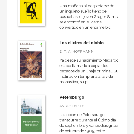
Básica de Bolsillo  Serie Novela Negra
Una mañana al despertarse de
un inquieto sueño lleno de
VER TODAS... (20)
pesadillas, el joven Gregor Samsa
se encontró en su cama
convertido en un enorme bic...
NUESTROS FORMATOS
Los elixires del diablo
E. T. A. HOFFMANN
Cartoné
Ya desde su nacimiento Medardo
Ebook
estaba llamado a expiar los
pecados de un linaje criminal. Su
Ebook
inclinación temprana a la vida
monástica, su pi...
Papel
Rústica
Petersburgo
ANDRÉI BIELY
La acción de Petersburgo
transcurre durante el último día
CATÁLOGOS PDF
de septiembre y varios días grises
de octubre de 1905, entre
Catálogos PDF