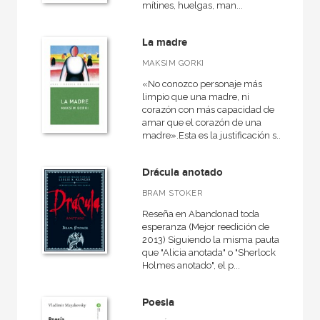
mítines, huelgas, man...
La madre
MAKSIM GORKI
«No conozco personaje más
limpio que una madre, ni
corazón con más capacidad de
amar que el corazón de una
madre».Esta es la justificación s...
Drácula anotado
BRAM STOKER
Reseña en Abandonad toda
esperanza (Mejor reedición de
2013) Siguiendo la misma pauta
que "Alicia anotada" o "Sherlock
Holmes anotado", el p...
Poesia