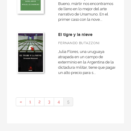
Bueno, mártir nos encontramos
de lleno en lo mejor del arte
narrativo de Unamuno. En el
primer caso con la nove...
El tigre y la nieve
FERNANDO BUTAZZONI
Julia Flores, una uruguaya
atrapada en un campo de
exterminio en la Argentina de la
dictadura militar, tiene que pagar
un alto precio para s...
«
1
2
3
4
5