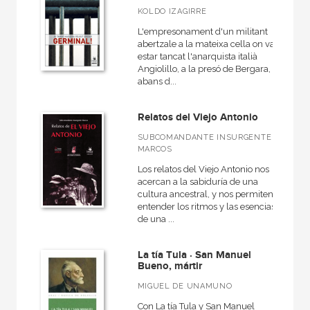
KOLDO IZAGIRRE
L'empresonament d'un militant
abertzale a la mateixa cella on va
estar tancat l'anarquista italià
Angiolillo, a la presó de Bergara,
abans d...
Relatos del Viejo Antonio
SUBCOMANDANTE INSURGENTE
MARCOS
Los relatos del Viejo Antonio nos
acercan a la sabiduría de una
cultura ancestral, y nos permiten
entender los ritmos y las esencias
de una ...
La tía Tula · San Manuel
Bueno, mártir
MIGUEL DE UNAMUNO
Con La tía Tula y San Manuel