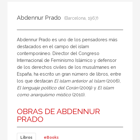
Todos
Colaborador
Abdennur Prado
(Barcelona, 1967)
Compilador
Compiladora
Abdennur Prado es uno de los pensadores más
Coordinador
destacados en el campo del islam
contemporáneo. Director del Congreso
Editor
Internacional de Feminismo Islámico y defensor
Editora
de los derechos civiles de los musulmanes en
España, ha escrito un gran número de libros, entre
Escritor
los que destacan
El islam anterior al Islam
(2006),
Escritora
El lenguaje político del Corán
(2009) y
El islam
como anarquismo místico
(2010).
Ilustrador
Prologuista
OBRAS DE ABDENNUR
PRADO
Traductor
Traductora
Libros
eBooks