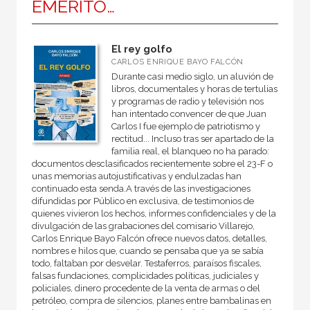
EMÉRITO…
El rey golfo
CARLOS ENRIQUE BAYO FALCÓN
Durante casi medio siglo, un aluvión de
libros, documentales y horas de tertulias
y programas de radio y televisión nos
han intentado convencer de que Juan
Carlos I fue ejemplo de patriotismo y
rectitud... Incluso tras ser apartado de la
familia real, el blanqueo no ha parado:
documentos desclasificados recientemente sobre el 23-F o
unas memorias autojustificativas y endulzadas han
continuado esta senda.A través de las investigaciones
difundidas por Público en exclusiva, de testimonios de
quienes vivieron los hechos, informes confidenciales y de la
divulgación de las grabaciones del comisario Villarejo,
Carlos Enrique Bayo Falcón ofrece nuevos datos, detalles,
nombres e hilos que, cuando se pensaba que ya se sabía
todo, faltaban por desvelar. Testaferros, paraísos fiscales,
falsas fundaciones, complicidades políticas, judiciales y
policiales, dinero procedente de la venta de armas o del
petróleo, compra de silencios, planes entre bambalinas en