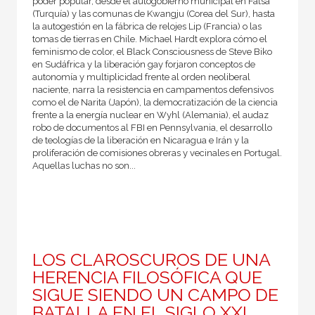
poder popular, desde el autogobierno municipal en Fatsa
(Turquía) y las comunas de Kwangju (Corea del Sur), hasta
la au­togestión en la fábrica de relojes Lip (Francia) o las
tomas de tie­rras en Chile. Michael Hardt explora cómo el
feminismo de color, el Black Consciousness de Steve Biko
en Sudáfrica y la liberación gay forjaron conceptos de
autonomía y multiplicidad frente al orden neoliberal
naciente, narra la resistencia en campamentos defensivos
como el de Narita (Japón), la democratización de la ciencia
frente a la energía nuclear en Wyhl (Alemania), el audaz
robo de documentos al FBI en Pennsylvania, el desarrollo
de teo­logías de la liberación en Nicaragua e Irán y la
proliferación de comisiones obreras y vecinales en Portugal.
Aquellas luchas no son...
LOS CLAROSCUROS DE UNA
HERENCIA FILOSÓFICA QUE
SIGUE SIENDO UN CAMPO DE
BATALLA EN EL SIGLO XXI.