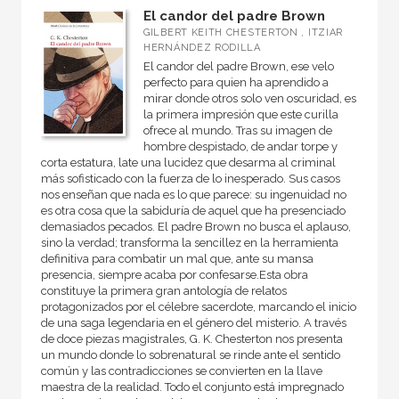
El candor del padre Brown
GILBERT KEITH CHESTERTON , ITZIAR
HERNÁNDEZ RODILLA
El candor del padre Brown, ese velo
perfecto para quien ha aprendido a
mirar donde otros solo ven oscuridad, es
la primera impresión que este curilla
ofrece al mundo. Tras su imagen de
hombre despistado, de andar torpe y
corta estatura, late una lucidez que desarma al criminal
más sofisticado con la fuerza de lo inesperado. Sus casos
nos enseñan que nada es lo que parece: su ingenuidad no
es otra cosa que la sabiduría de aquel que ha presenciado
demasiados pecados. El padre Brown no busca el aplauso,
sino la verdad; transforma la sencillez en la herramienta
definitiva para combatir un mal que, ante su mansa
presencia, siempre acaba por confesarse.Esta obra
constituye la primera gran antología de relatos
protagonizados por el célebre sacerdote, marcando el inicio
de una saga legendaria en el género del misterio. A través
de doce piezas magistrales, G. K. Chesterton nos presenta
un mundo donde lo sobrenatural se rinde ante el sentido
común y las contradicciones se convierten en la llave
maestra de la realidad. Todo el conjunto está impregnado