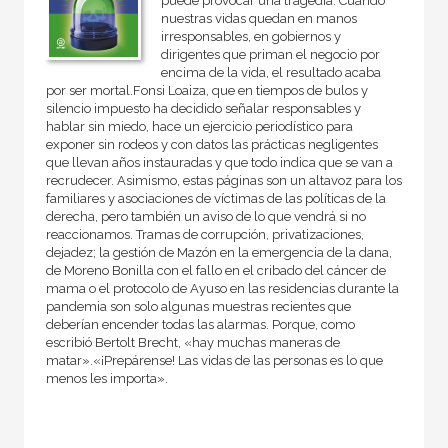
puede provocar una tragedia. Cuando
nuestras vidas quedan en manos
irresponsables, en gobiernos y
dirigentes que priman el negocio por
encima de la vida, el resultado acaba
por ser mortal.Fonsi Loaiza, que en tiempos de bulos y
silencio impuesto ha decidido señalar responsables y
hablar sin miedo, hace un ejercicio periodístico para
exponer sin rodeos y con datos las prácticas negligentes
que llevan años instauradas y que todo indica que se van a
recrudecer. Asimismo, estas páginas son un altavoz para los
familiares y asociaciones de víctimas de las políticas de la
derecha, pero también un aviso de lo que vendrá si no
reaccionamos. Tramas de corrupción, privatizaciones,
dejadez; la gestión de Mazón en la emergencia de la dana,
de Moreno Bonilla con el fallo en el cribado del cáncer de
mama o el protocolo de Ayuso en las residencias durante la
pandemia son solo algunas muestras recientes que
deberían encender todas las alarmas. Porque, como
escribió Bertolt Brecht, «hay muchas maneras de
matar».«¡Prepárense! Las vidas de las personas es lo que
menos les importa».