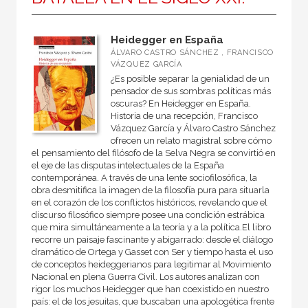
Heidegger en España
ÁLVARO CASTRO SÁNCHEZ , FRANCISCO
VÁZQUEZ GARCÍA
¿Es posible separar la genialidad de un
pensador de sus sombras políticas más
oscuras? En Heidegger en España.
Historia de una recepción, Francisco
Vázquez García y Ál­varo Castro Sánchez
ofrecen un relato magistral sobre cómo
el pensamiento del filósofo de la Selva Negra se convirtió en
el eje de las disputas intelectuales de la España
contemporánea. A través de una lente sociofilosófica, la
obra desmitifica la ima­gen de la filosofía pura para situarla
en el corazón de los con­flictos históricos, revelando que el
discurso filosófico siempre posee una condición estrábica
que mira simultáneamente a la teoría y a la política.El libro
recorre un paisaje fascinante y abigarrado: desde el diá­logo
dramático de Ortega y Gasset con Ser y tiempo hasta el uso
de conceptos heideggerianos para legitimar al Movimiento
Nacional en plena Guerra Civil. Los autores analizan con
rigor los muchos Heidegger que han coexistido en nuestro
país: el de los jesuitas, que buscaban una apologética frente