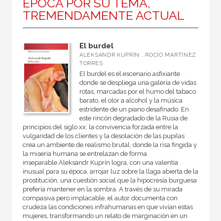
ÉPOCA POR SU TEMA,
TREMENDAMENTE ACTUAL
El burdel
ALEKSANDR KUPRÍN , ROCÍO MARTÍNEZ
TORRES
El burdel es el escenario asfixiante
donde se despliega una galería de vidas
rotas, marcadas por el humo del tabaco
barato, el olor a alcohol y la música
estridente de un piano desafinado. En
este rincón degradado de la Rusia de
principios del siglo xx, la convivencia forzada entre la
vulgaridad de los clientes y la desolación de las pupilas
crea un ambiente de realismo brutal, donde la risa fingida y
la miseria humana se entrelazan de forma
inseparable.Aleksandr Kuprín logra, con una valentía
inusual para su época, arrojar luz sobre la llaga abierta de la
prostitución, una cuestión social que la hipocresía burguesa
prefería mantener en la sombra. A través de su mirada
compasiva pero implacable, el autor documenta con
crudeza las condiciones infrahumanas en que vivían estas
mujeres, transformando un relato de marginación en un