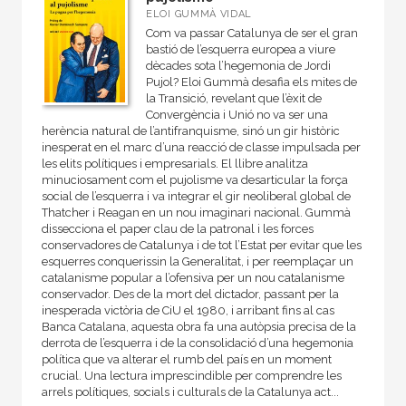
​ELOI GUMMÀ VIDAL
Com va passar Catalunya de ser el gran
bastió de l’esquerra europea a viure
dècades sota l’hegemonia de Jordi
Pujol? Eloi Gummà desafia els mites de
la Transició, revelant que l’èxit de
Convergència i Unió no va ser una
herència natural de l’antifranquisme, sinó un gir històric
inesperat en el marc d’una reacció de classe impulsada per
les elits polítiques i empresarials. El llibre analitza
minuciosament com el pujolisme va desarticular la força
social de l’esquerra i va integrar el gir neoliberal global de
Thatcher i Reagan en un nou imaginari nacional. Gummà
dissecciona el paper clau de la patronal i les forces
conservadores de Catalunya i de tot l’Estat per evitar que les
esquerres conquerissin la Generalitat, i per reemplaçar un
catalanisme popular a l’ofensiva per un nou catalanisme
conservador. Des de la mort del dictador, passant per la
inesperada victòria de CiU el 1980, i arribant fins al cas
Banca Catalana, aquesta obra fa una autòpsia precisa de la
derrota de l’esquerra i de la consolidació d’una hegemonia
política que va alterar el rumb del país en un moment
crucial. Una lectura imprescindible per comprendre les
arrels polítiques, socials i culturals de la Catalunya act...