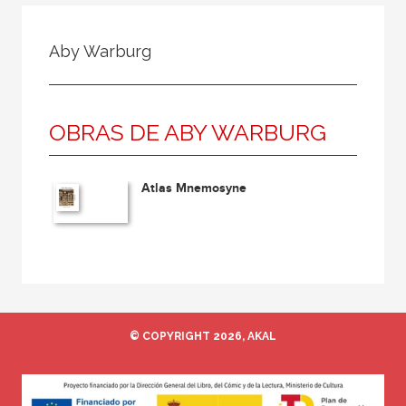
Todos
Colaborador
Aby Warburg
Compilador
Compiladora
OBRAS DE ABY WARBURG
Coordinador
Editor
Atlas Mnemosyne
Editora
Escritor
Escritora
Ilustrador
Prologuista
© COPYRIGHT 2026, AKAL
Traductor
Traductora