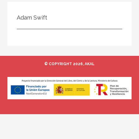
Todos
Colaborador
Adam Swift
Compilador
Compiladora
Coordinador
Editor
© COPYRIGHT 2026, AKAL
Editora
Escritor
Escritora
Ilustrador
Prologuista
Traductor
Traductora