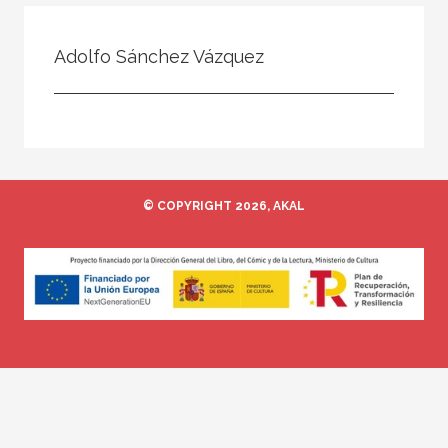
Todos
Colaborador
Adolfo Sánchez Vázquez
Compilador
Compiladora
Coordinador
Editor
© COPYRIGHT 2026, AKAL
Editora
Escritor
Escritora
Ilustrador
Prologuista
Traductor
Traductora