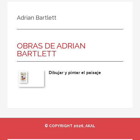
Todos
Colaborador
Adrian Bartlett
Compilador
Compiladora
OBRAS DE ADRIAN
Coordinador
BARTLETT
Editor
Editora
Dibujar y pintar el paisaje
Escritor
Escritora
Ilustrador
Prologuista
Traductor
© COPYRIGHT 2026, AKAL
Traductora