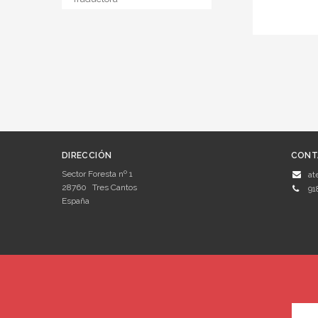
DIRECCIÓN
CONT
Sector Foresta nº 1
at
28760
Tres Cantos
91
España