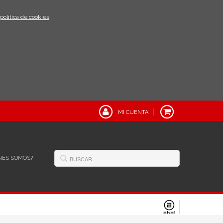
política de cookies
.
MI CUENTA
NES SOMOS?