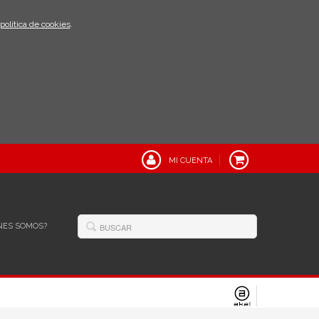
política de cookies
.
MI CUENTA
NES SOMOS?