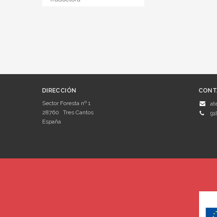
DIRECCIÓN
CONT
Sector Foresta nº 1
at
28760
Tres Cantos
91
España