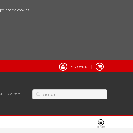
política de cookies
.
MI CUENTA
NES SOMOS?