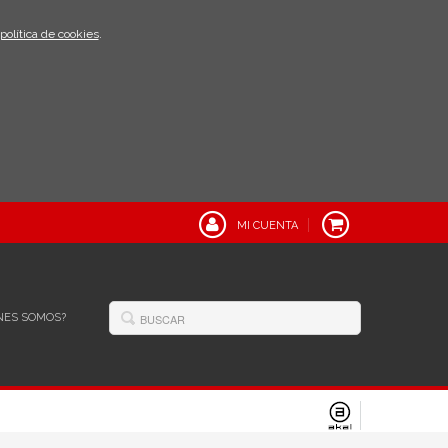
política de cookies
.
MI CUENTA
NES SOMOS?