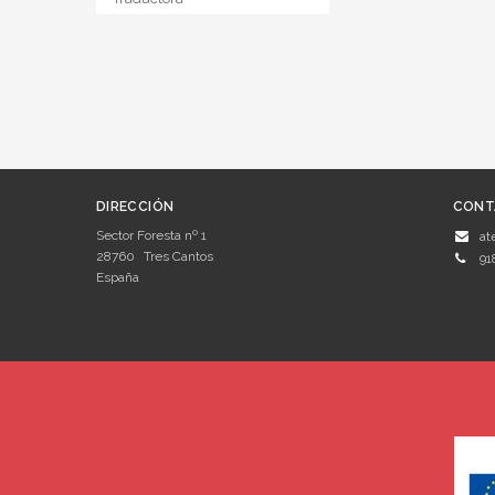
DIRECCIÓN
CONT
Sector Foresta nº 1
at
28760
Tres Cantos
91
España