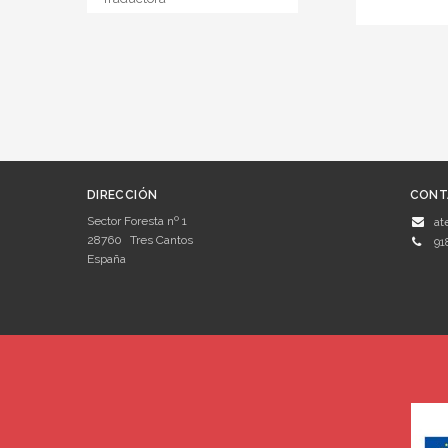
DIRECCIÓN
CONT
Sector Foresta nº 1
at
28760
Tres Cantos
91
España