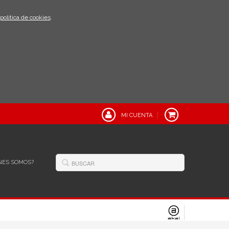
política de cookies
.
MI CUENTA
NES SOMOS?