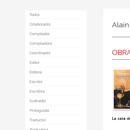
Todos
Alain
Colaborador
Compilador
Compiladora
OBRA
Coordinador
Editor
Editora
Escritor
Escritora
Ilustrador
Prologuista
La cata d
Traductor
Traductora