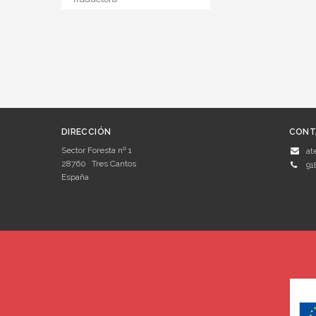
DIRECCIÓN
CONT
Sector Foresta nº 1
at
28760
Tres Cantos
91
España