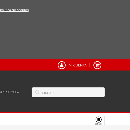
política de cookies
.
MI CUENTA
NES SOMOS?