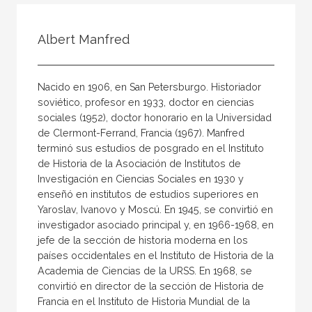
Todos
Colaborador
Albert Manfred
Compilador
Compiladora
Nacido en 1906, en San Petersburgo. Historiador
Coordinador
soviético, profesor en 1933, doctor en ciencias
sociales (1952), doctor honorario en la Universidad
Editor
de Clermont-Ferrand, Francia (1967). Manfred
Editora
terminó sus estudios de posgrado en el Instituto
de Historia de la Asociación de Institutos de
Escritor
Investigación en Ciencias Sociales en 1930 y
Escritora
enseñó en institutos de estudios superiores en
Yaroslav, Ivanovo y Moscú. En 1945, se convirtió en
Ilustrador
investigador asociado principal y, en 1966-1968, en
jefe de la sección de historia moderna en los
Prologuista
países occidentales en el Instituto de Historia de la
Traductor
Academia de Ciencias de la URSS. En 1968, se
convirtió en director de la sección de Historia de
Traductora
Francia en el Instituto de Historia Mundial de la