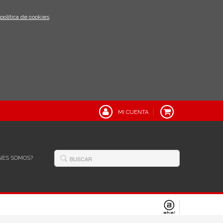
política de cookies
.
MI CUENTA
NES SOMOS?