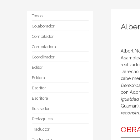
Todos
Albe
Colaborador
Compilador
Compiladora
Albert No
Coordinador
Asamblea 
realizad
Editor
Derecho C
Editora
cabe me
Derechos 
Escritor
con Ador
Escritora
igualdad
Guamán)
Ilustrador
reconstr
Prologuista
OBRA
Traductor
Traductora