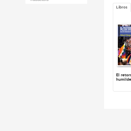
Libros
El retor
humild