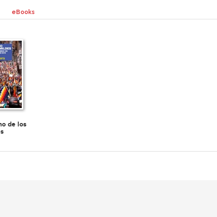
eBooks
no de los
es