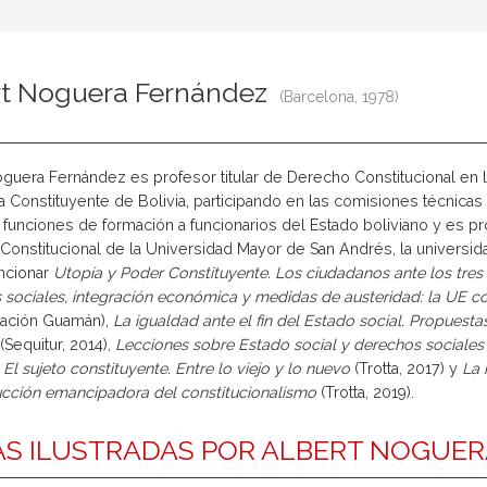
rt Noguera Fernández
(Barcelona, 1978)
guera Fernández es profesor titular de Derecho Constitucional en l
Constituyente de Bolivia, participando en las comisiones técnicas
o funciones de formación a funcionarios del Estado boliviano y es 
onstitucional de la Universidad Mayor de San Andrés, la universida
ncionar
Utopía y Poder Constituyente. Los ciudadanos ante los tre
sociales, integración económica y medidas de austeridad: la UE con
ación Guamán),
La igualdad ante el fin del Estado social. Propuesta
(Sequitur, 2014),
Lecciones sobre Estado social y derechos sociales
,
El sujeto constituyente. Entre lo viejo y lo nuevo
(Trotta, 2017) y
La 
ucción emancipadora del constitucionalismo
(Trotta, 2019).
S ILUSTRADAS POR ALBERT NOGUE