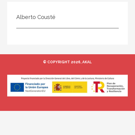
Todos
Colaborador
Alberto Cousté
Compilador
Compiladora
Coordinador
Editor
© COPYRIGHT 2026, AKAL
Editora
Escritor
Escritora
Ilustrador
Prologuista
Traductor
Traductora