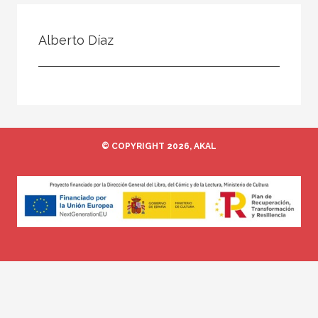
Todos
Colaborador
Alberto Díaz
Compilador
Compiladora
Coordinador
Editor
© COPYRIGHT 2026, AKAL
Editora
Escritor
Escritora
Ilustrador
Prologuista
Traductor
Traductora