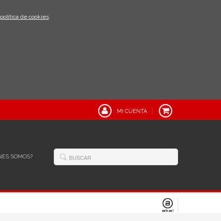
política de cookies
.
MI CUENTA
NES SOMOS?