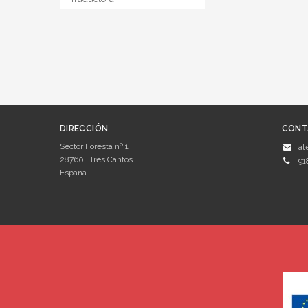
DIRECCIÓN
CONT
Sector Foresta nº 1
at
28760
Tres Cantos
91
España