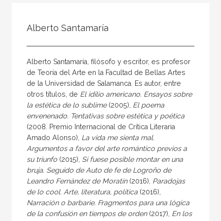
Todos
Colaborador
Alberto Santamaría
Compilador
Compiladora
Alberto Santamaría, filósofo y escritor, es profesor
Coordinador
de Teoría del Arte en la Facultad de Bellas Artes
de la Universidad de Salamanca. Es autor, entre
Editor
otros títulos, de
El idilio americano. Ensayos sobre
Editora
la estética de lo sublime
(2005),
El poema
envenenado. Tentativas sobre estética y poética
Escritor
(2008. Premio Internacional de Crítica Literaria
Escritora
Amado Alonso),
La vida me sienta mal.
Argumentos a favor del arte romántico previos a
Ilustrador
su triunfo
(2015),
Si fuese posible montar en una
bruja. Seguido de Auto de fe de Logroño de
Prologuista
Leandro Fernández de Moratín
(2016),
Paradojas
Traductor
de lo cool. Arte, literatura, política
(2016),
Narración o barbarie. Fragmentos para una lógica
Traductora
de la confusión en tiempos de orden
(2017),
En los