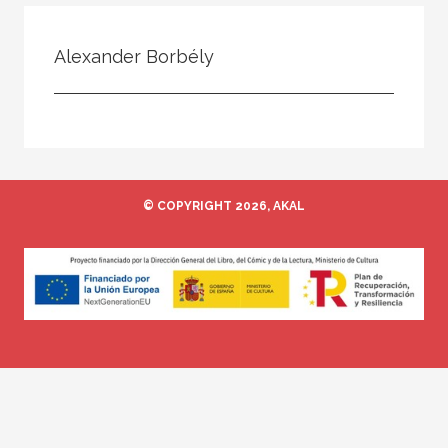
Todos
Colaborador
Alexander Borbély
Compilador
Compiladora
Coordinador
Editor
© COPYRIGHT 2026, AKAL
Editora
Escritor
Escritora
Ilustrador
Prologuista
Traductor
Traductora