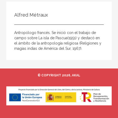
Todos
Colaborador
Alfred Métraux
Compilador
Compiladora
Antropólogo francés. Se inició con el trabajo de
Coordinador
campo sobre La isla de Pascua(1951) y destacó en
el ámbito de la antropología religiosa (Religiones y
Editor
magias indias de América del Sur, 1967).
Editora
Escritor
Escritora
© COPYRIGHT 2026, AKAL
Ilustrador
Prologuista
Traductor
Traductora