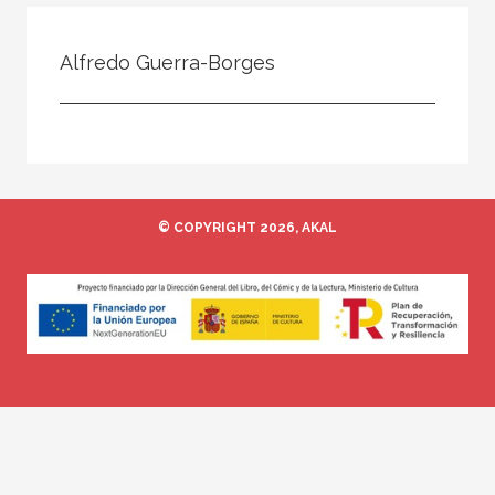
Todos
Colaborador
Alfredo Guerra-Borges
Compilador
Compiladora
Coordinador
Editor
© COPYRIGHT 2026, AKAL
Editora
Escritor
Escritora
Ilustrador
Prologuista
Traductor
Traductora