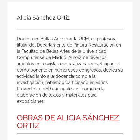
Todos
Colaborador
Alicia Sánchez Ortiz
Compilador
Compiladora
Doctora en Bellas Artes por la UCM, es profesora
Coordinador
titular del Departamento de Pintura-Restauración en
la Facultad de Bellas Artes de la Universidad
Editor
Complutense de Madrid. Autora de diversos
artículos en resvistas especializadas y participante
Editora
como ponente en numerosos congresos, dedica su
Escritor
actividad tanto a la docencia como a la
investigación, habiendo participado en varios
Escritora
Proyectos de I+D nacionales así como en la
elaboración de textos y materiales para
Ilustrador
exposiciones.
Prologuista
OBRAS DE ALICIA SÁNCHEZ
Traductor
ORTIZ
Traductora