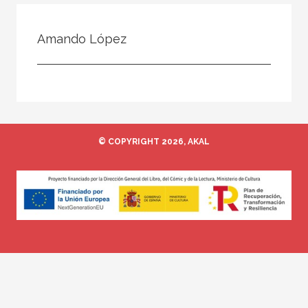
Todos
Colaborador
Amando López
Compilador
Compiladora
Coordinador
Editor
© COPYRIGHT 2026, AKAL
Editora
Escritor
Escritora
Ilustrador
Prologuista
Traductor
Traductora