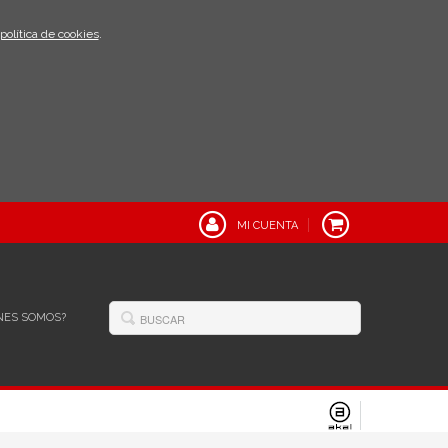
política de cookies
.
MI CUENTA
NES SOMOS?