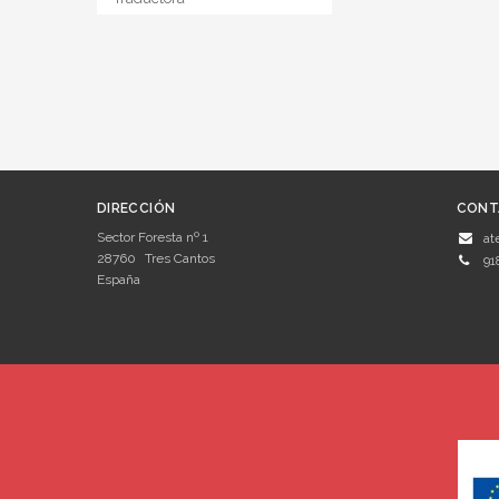
DIRECCIÓN
CONT
Sector Foresta nº 1
at
28760
Tres Cantos
91
España