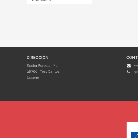
DIRECCIÓN
CONT
Sector Foresta nº 1
at
28760
Tres Cantos
91
España