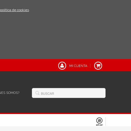
política de cookies
.
MI CUENTA
NES SOMOS?