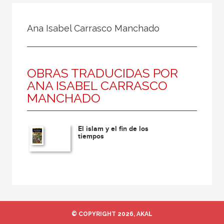
Todos
Colaborador
Ana Isabel Carrasco Manchado
Compilador
Compiladora
OBRAS TRADUCIDAS POR
Coordinador
ANA ISABEL CARRASCO
Editor
MANCHADO
Editora
Escritor
El islam y el fin de los
tiempos
Escritora
Ilustrador
Prologuista
Traductor
Traductora
© COPYRIGHT 2026, AKAL