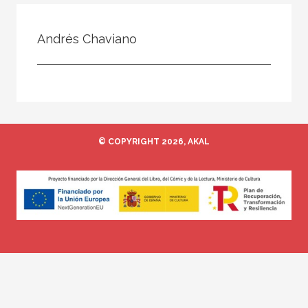
Todos
Colaborador
Andrés Chaviano
Compilador
Compiladora
Coordinador
Editor
© COPYRIGHT 2026, AKAL
Editora
Escritor
Escritora
Ilustrador
Prologuista
Traductor
Traductora