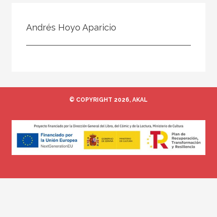
Todos
Colaborador
Andrés Hoyo Aparicio
Compilador
Compiladora
Coordinador
Editor
© COPYRIGHT 2026, AKAL
Editora
Escritor
Escritora
Ilustrador
Prologuista
Traductor
Traductora