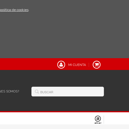
política de cookies
.
MI CUENTA
NES SOMOS?