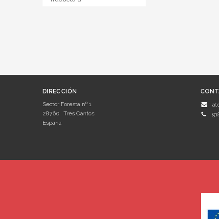
DIRECCIÓN
CONT
Sector Foresta nº 1
at
28760
Tres Cantos
91
España