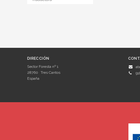
DIRECCIÓN
CONT
Sector Foresta nº 1
at
28760
Tres Cantos
91
España