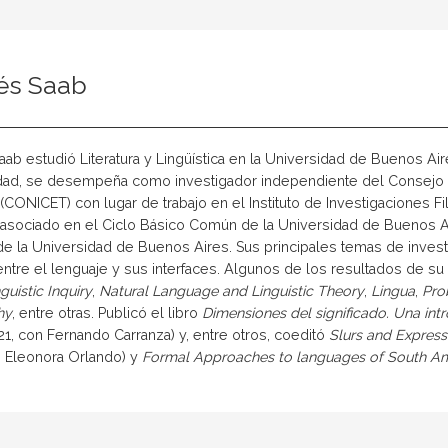
és Saab
ab estudió Literatura y Lingüística en la Universidad de Buenos Ai
lidad, se desempeña como investigador independiente del Consejo N
(CONICET) con lugar de trabajo en el Instituto de Investigaciones 
asociado en el Ciclo Básico Común de la Universidad de Buenos Air
de la Universidad de Buenos Aires. Sus principales temas de inves
entre el lenguaje y sus interfaces. Algunos de los resultados de su
guistic Inquiry
,
Natural Language and Linguistic Theory
,
Lingua
,
Pro
hy
, entre otras. Publicó el libro
Dimensiones del significado. Una int
21, con Fernando Carranza) y, entre otros, coeditó
Slurs and Expressi
n Eleonora Orlando) y
Formal
Approaches to languages of South A