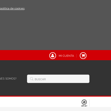
política de cookies
.
MI CUENTA
NES SOMOS?