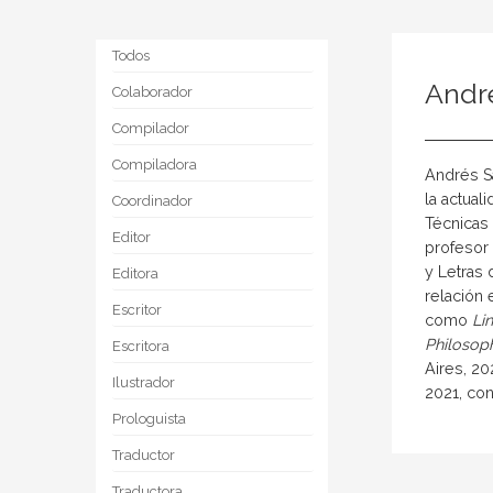
Todos
Andr
Colaborador
Compilador
Compiladora
Andrés Sa
la actua
Coordinador
Técnicas 
Editor
profesor 
y Letras 
Editora
relación 
Escritor
como
Lin
Philosop
Escritora
Aires, 20
Ilustrador
2021, co
Prologuista
Traductor
Traductora