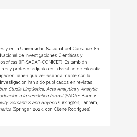
res y en la Universidad Nacional del Comahue. En
acional de Investigaciones Científicas y
Filosóficas (IIF-SADAF-CONICET). Es también
es y profesor adjunto en la Facultad de Filosofía
tigación tienen que ver esencialmente con la
 investigación han sido publicados en revistas
bus, Studia Lingüística
,
Acta Analytica
y
Analytic
roducción a la semántica formal
(SADAF, Buenos
vity.
Semantics and Beyond
(Lexington, Lanham,
merica
(Springer, 2023, con Cilene Rodrigues).