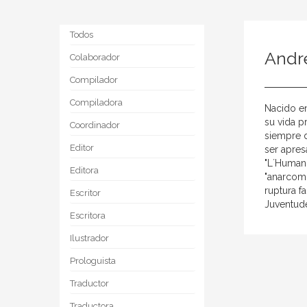
Todos
Andr
Colaborador
Compilador
Compiladora
Nacido en
su vida p
Coordinador
siempre d
Editor
ser apres
"L´Humani
Editora
"anarcomu
ruptura f
Escritor
Juventud
Escritora
Ilustrador
Prologuista
Traductor
Traductora