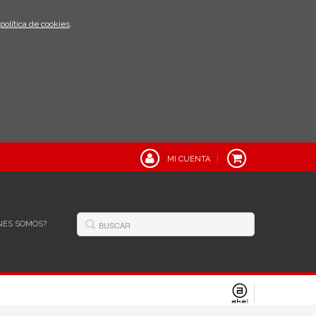
política de cookies
.
MI CUENTA
NES SOMOS?