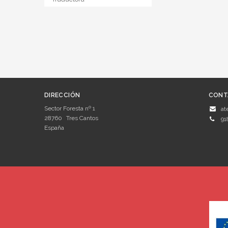
DIRECCIÓN
CONT
Sector Foresta nº 1
at
28760
Tres Cantos
91
España