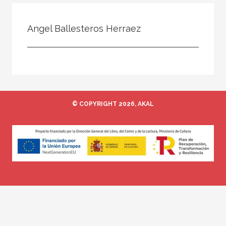
Todos
Colaborador
Angel Ballesteros Herraez
Compilador
Compiladora
Coordinador
Editor
© COPYRIGHT 2026, AKAL
Editora
Escritor
Escritora
Ilustrador
Prologuista
Traductor
Traductora