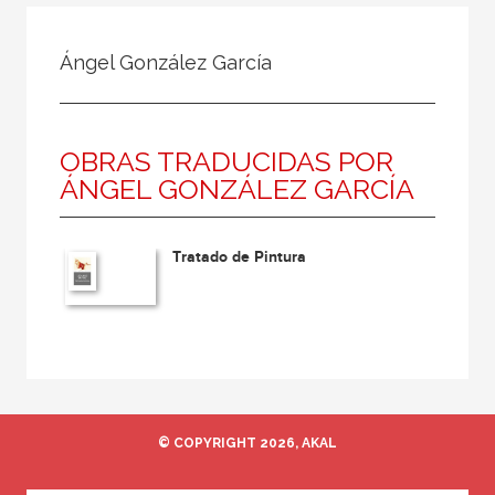
Todos
Colaborador
Ángel González García
Compilador
Compiladora
OBRAS TRADUCIDAS POR
Coordinador
ÁNGEL GONZÁLEZ GARCÍA
Editor
Editora
Tratado de Pintura
Escritor
Escritora
Ilustrador
Prologuista
Traductor
© COPYRIGHT 2026, AKAL
Traductora