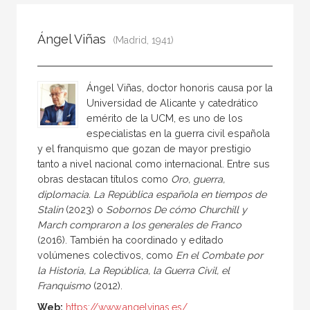
Todos
Colaborador
Ángel Viñas
(Madrid, 1941)
Compilador
Compiladora
Ángel Viñas, doctor honoris causa por la
Coordinador
Universidad de Alicante y catedrático
emérito de la UCM, es uno de los
Editor
especialistas en la guerra civil española
Editora
y el franquismo que gozan de mayor prestigio
tanto a nivel nacional como internacional. Entre sus
Escritor
obras destacan títulos como
Oro, guerra,
Escritora
diplomacia. La República española en tiempos de
Stalin
(2023) o
Sobornos De cómo Churchill y
Ilustrador
March compraron a los generales de Franco
Prologuista
(2016). También ha coordinado y editado
volúmenes colectivos, como
En el Combate por
Traductor
la Historia, La República, la Guerra Civil, el
Franquismo
(2012).
Traductora
Web:
https://www.angelvinas.es/