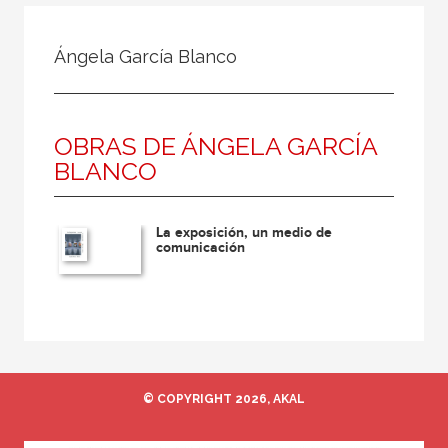
Todos
Colaborador
Ángela García Blanco
Compilador
Compiladora
OBRAS DE ÁNGELA GARCÍA
Coordinador
BLANCO
Editor
Editora
La exposición, un medio de
Escritor
comunicación
Escritora
Ilustrador
Prologuista
Traductor
© COPYRIGHT 2026, AKAL
Traductora