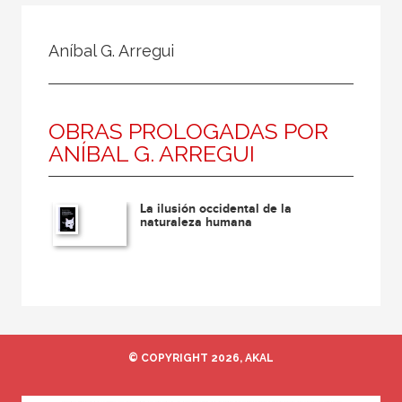
Todos
Colaborador
Aníbal G. Arregui
Compilador
Compiladora
OBRAS PROLOGADAS POR
Coordinador
ANÍBAL G. ARREGUI
Editor
Editora
La ilusión occidental de la
Escritor
naturaleza humana
Escritora
Ilustrador
Prologuista
Traductor
© COPYRIGHT 2026, AKAL
Traductora