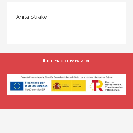
Todos
Colaborador
Anita Straker
Compilador
Compiladora
Coordinador
Editor
© COPYRIGHT 2026, AKAL
Editora
Escritor
Escritora
Ilustrador
Prologuista
Traductor
Traductora