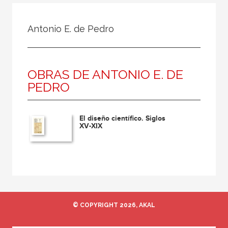
Todos
Colaborador
Antonio E. de Pedro
Compilador
Compiladora
OBRAS DE ANTONIO E. DE
Coordinador
PEDRO
Editor
Editora
El diseño científico. Siglos
Escritor
XV-XIX
Escritora
Ilustrador
Prologuista
Traductor
© COPYRIGHT 2026, AKAL
Traductora