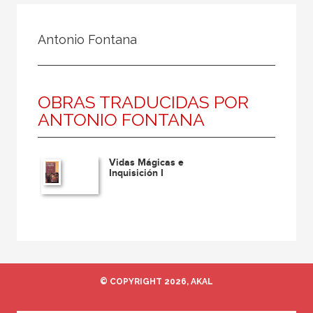
Todos
Colaborador
Antonio Fontana
Compilador
Compiladora
OBRAS TRADUCIDAS POR
Coordinador
ANTONIO FONTANA
Editor
Editora
Vidas Mágicas e
Escritor
Inquisición I
Escritora
Ilustrador
Prologuista
Traductor
© COPYRIGHT 2026, AKAL
Traductora